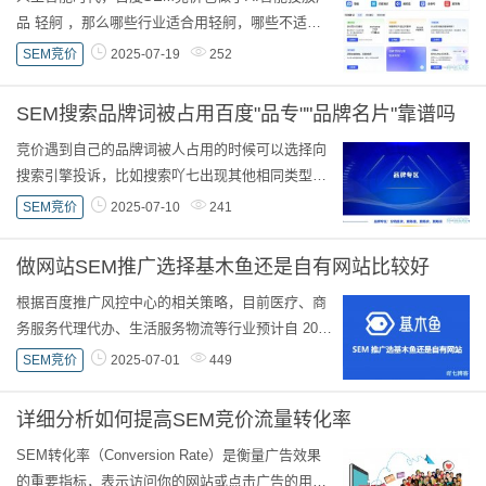
品 轻舸 ，那么哪些行业适合用轻舸，哪些不适合
呢？吖七帮大家收集了部分行业的相关信息分享给
SEM竞价
2025-07-19
252
大家。 百度轻舸适用与 标准化、规模化且对...
SEM搜索品牌词被占用百度"品专""品牌名片"靠谱吗
竞价遇到自己的品牌词被人占用的时候可以选择向
搜索引擎投诉，比如搜索吖七出现其他相同类型的
广告。但你的品牌词加其他词，比如吖七SEO，就
SEM竞价
2025-07-10
241
有可能匹配后面的SEO，别人出价比你高，就...
做网站SEM推广选择基木鱼还是自有网站比较好
根据百度推广风控中心的相关策略，目前医疗、商
务服务代理代办、生活服务物流等行业预计自 2025
年 12 月 12 日起，落地页需全部切换成基木鱼落地
SEM竞价
2025-07-01
449
页。但之后调整策略，仅对风险行业执行托...
详细分析如何提高SEM竞价流量转化率
SEM转化率（Conversion Rate）是衡量广告效果
的重要指标，表示访问你的网站或点击广告的用户