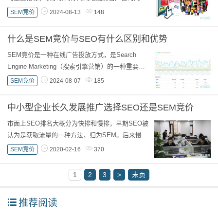
中，有多少比例完成了你设定的目标行为（如购
SEM竞价
2024-08-13
148
买、注册、下载等）。转化率的计算公式很简单：
转...
什么是SEM竞价与SEO有什么区别和优势
SEM竞价是一种在线广告投放方式，是Search
Engine Marketing（搜索引擎营销）的一种重要形
式。广告主通过竞价排名的方式，将广告展示在搜
SEM竞价
2024-08-07
185
索引擎结果页面上的相关搜索关键词位置，以吸引
用户点...
中小型企业长久发展推广选择SEO还是SEM竞价
市面上SEO排名大概分为快排和慢排，早期SEO被
认为是获取流量的一种方法，归为SEM。后来慢慢
SEM被大家认为付费竞价推广，SEO沦为发帖发外
SEM竞价
2020-02-16
370
链的机械劳动。中小型企业在做推广做选择的时候
十...
1
2
3
>
末页
推荐阅读