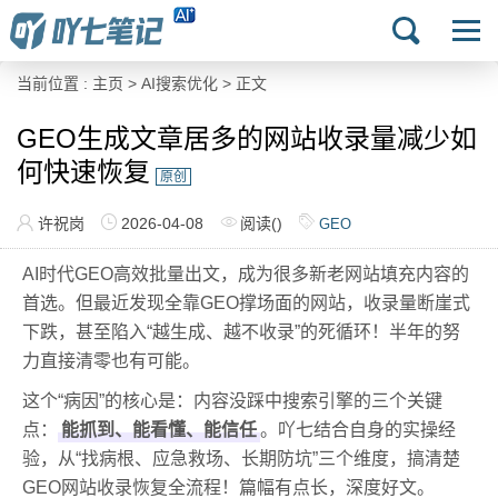
当前位置 :
主页
>
AI搜索优化
> 正文
GEO生成文章居多的网站收录量减少如
何快速恢复
原创
许祝岗
2026-04-08
阅读(
)
GEO
AI时代GEO高效批量出文，成为很多新老网站填充内容的
首选。但最近发现全靠GEO撑场面的网站，收录量断崖式
下跌，甚至陷入“越生成、越不收录”的死循环！半年的努
力直接清零也有可能。
这个“病因”的核心是：内容没踩中搜索引擎的三个关键
点：
能抓到、能看懂、能信任
。吖七结合自身的实操经
验，从“找病根、应急救场、长期防坑”三个维度，搞清楚
GEO网站收录恢复全流程！篇幅有点长，深度好文。