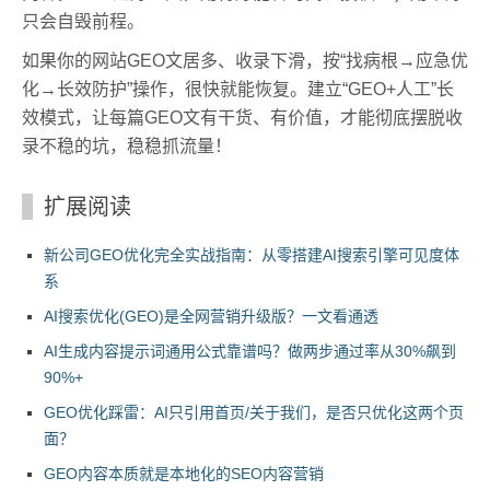
只会自毁前程。
如果你的网站GEO文居多、收录下滑，按“找病根→应急优
化→长效防护”操作，很快就能恢复。建立“GEO+人工”长
效模式，让每篇GEO文有干货、有价值，才能彻底摆脱收
录不稳的坑，稳稳抓流量！
扩展阅读
新公司GEO优化完全实战指南：从零搭建AI搜索引擎可见度体
系
AI搜索优化(GEO)是全网营销升级版？一文看通透
AI生成内容提示词通用公式靠谱吗？做两步通过率从30%飙到
90%+
GEO优化踩雷：AI只引用首页/关于我们，是否只优化这两个页
面？
GEO内容本质就是本地化的SEO内容营销