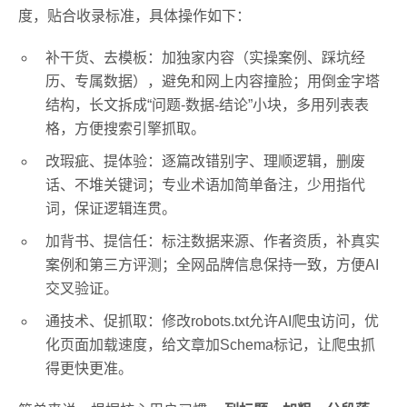
度，贴合收录标准，具体操作如下：
补干货、去模板：加独家内容（实操案例、踩坑经
历、专属数据），避免和网上内容撞脸；用倒金字塔
结构，长文拆成“问题-数据-结论”小块，多用列表表
格，方便搜索引擎抓取。
改瑕疵、提体验：逐篇改错别字、理顺逻辑，删废
话、不堆关键词；专业术语加简单备注，少用指代
词，保证逻辑连贯。
加背书、提信任：标注数据来源、作者资质，补真实
案例和第三方评测；全网品牌信息保持一致，方便AI
交叉验证。
通技术、促抓取：修改robots.txt允许AI爬虫访问，优
化页面加载速度，给文章加Schema标记，让爬虫抓
得更快更准。