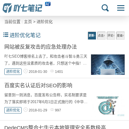
当前位置 :
主页
>
进阶优化
进阶优化笔记
更新↑
点击↑
评论↑
星级↑
网站被反复攻击的应急处理办法
吖七SEO博客排名上去了，和攻击者斗智斗勇三天
了，遇到这些没素质的攻击者，只想送个中指！这
里也提醒各位站长，遇到攻击并不可怕，甚至是一
进阶优化
2018-01-30
1401
种好迹象，平时网站没上排名几乎没谁注意你...
百度实名认证后对SEO的影响
留意到一则消息，百度发布公告称，实名制要求是
为了落实即将于2017年6月1日正式施行的《中华人
民共和国网络安全法》的相关规定。当然是响应国
进阶优化
2018-01-29
997
家号召，整顿网络资源，营造良好的网络环境...
DedeCMS整合七牛云本地管理安全系数极高