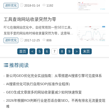
为主域名。但要用子域名做子网站的时候，如果是
进阶优化
2018-01-14
1192
IIS还容易，如果是虚拟主机，只能通过 .htaccess
配置，...
工具查询网站收录突然为零
吖七在做网站优化中，会经常用到一些SEO工具，
发现手里的网站有时候收录量突然为零，这意味着
什么呢？网站降权了吗？ 这个网站在2017年12月
进阶优化
2017-12-25
806
份出现了三次收录突然为零的情况，明显不应该...
首页
<
5
6
7
8
9
>
末页
推荐阅读
新公司GEO优化完全实战指南：从零搭建AI搜索引擎可见度体系
AI搜索优化可执行自用SOP(标准作业程序)
GEO生成文章居多的网站收录量减少如何快速恢复
2026年根据ROI判断行业是否适合做SEO，不再有排名无流量变现
难