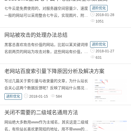
七牛云是免费使用的，对服务器空间容量少、速度
进阶优化
2018-01-28
一般的网站可以采用整合七牛云，实现图片、附件
1051
CDN加速，提高用户体验。解决DedeCMS漏洞被
利用受攻击问题，因为服务器上就只放纯HTML页
网站被攻击的处理办法总结
面，...
黑客总喜欢攻击有价值的网站，比如以某关键词排
进阶优化
2018-01-27
名前两页的网站为攻击对象，这些网站有价值，能
631
为自己的网站带来大量流量。 这几天吖七也是受到
一些攻击，被上传了一些奇怪的文件，首页被跳
老网站百度索引量下降原因分析及解决方案
转...
写过几篇关于索引量与收录量的文章，为什么站长
会关心这两个数据反馈呢？反映了网站什么情况？
对老网站的SEO排名有什么直接影响？主要从两个
进阶优化
2018-01-15
584
方面分析：百度和网站。 百度算法2017、2018年
都不断...
关闭不需要的二级域名通用方法
网站绝大多数用www作为主域名，其实这是二级域
名，有些站长喜欢更简短的地址，用不带www的作