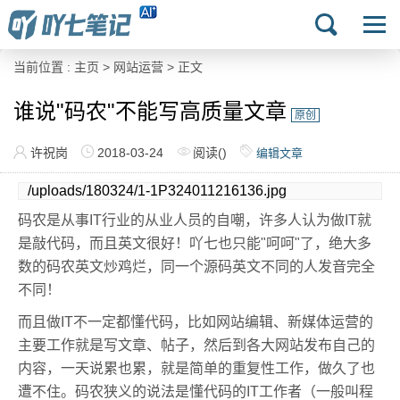
当前位置 :
主页
>
网站运营
> 正文
谁说"码农"不能写高质量文章
原创
许祝岗
2018-03-24
阅读(
)
编辑文章
/uploads/180324/1-1P324011216136.jpg
码农是从事IT行业的从业人员的自嘲，许多人认为做IT就
是敲代码，而且英文很好！吖七也只能"呵呵"了，绝大多
数的码农英文炒鸡烂，同一个源码英文不同的人发音完全
不同！
而且做IT不一定都懂代码，比如网站编辑、新媒体运营的
主要工作就是写文章、帖子，然后到各大网站发布自己的
内容，一天说累也累，就是简单的重复性工作，做久了也
遭不住。码农狭义的说法是懂代码的IT工作者（一般叫程