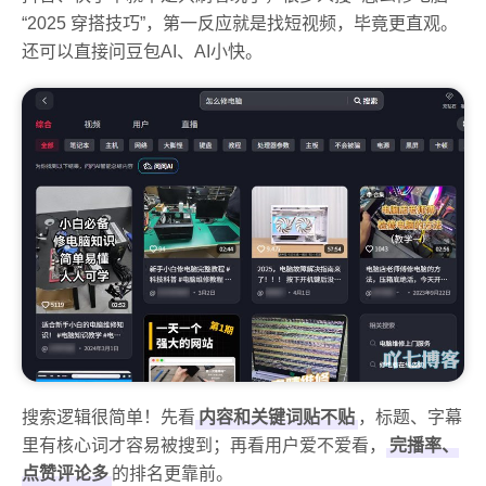
“2025 穿搭技巧”，第一反应就是找短视频，毕竟更直观。
还可以直接问豆包AI、AI小快。
搜索逻辑很简单！先看
内容和关键词贴不贴
，标题、字幕
里有核心词才容易被搜到；再看用户爱不爱看，
完播率、
点赞评论多
的排名更靠前。