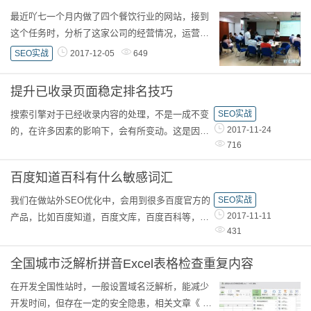
最近吖七一个月内做了四个餐饮行业的网站，接到
这个任务时，分析了这家公司的经营情况，运营的
产品较为分散，如果用一个网站去做的话，就非常
SEO实战
2017-12-05
649
麻烦，里面的内容彼此无太大关联，这对小而美
的...
提升已收录页面稳定排名技巧
搜索引擎对于已经收录内容的处理，不是一成不变
SEO实战
2017-11-24
的，在许多因素的影响下，会有所变动。这是因为
716
某个需求会随着用户的因素改变，百度的大数据就
能体现得出，某天、某星期、某月、某年等，这
百度知道百科有什么敏感词汇
些...
我们在做站外SEO优化中，会用到很多百度官方的
SEO实战
2017-11-11
产品，比如百度知道，百度文库，百度百科等，随
431
着2017年算法的不断更新，百度也对很多推广类的
词汇给予一定的降权。新华社都对一些词汇（包括
全国城市泛解析拼音Excel表格检查重复内容
网络...
在开发全国性站时，一般设置域名泛解析，能减少
开发时间，但存在一定的安全隐患，相关文章《 泛