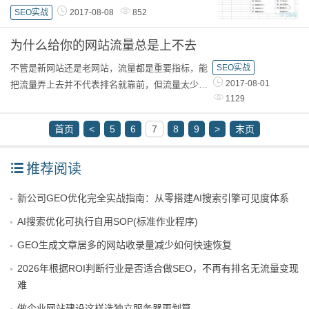
解析对SEO优化的影响 》。下一个全国城市名称及
SEO实战
2017-08-08
852
拼音Excel文档处理一下，如果对全国省市不了
解，还...
为什么给你的网站流量总是上不去
不管是新网站还是老网站，流量都是重要指标，能
SEO实战
2017-08-01
把流量弄上去并不代表排名就靠前，但流量太少，
1129
排名确实不咋地。如果你的文章都是原创，收录量
也是很好，为什么还是没有流量呢？是百度不喜
首页
<
5
6
7
8
9
>
末页
欢...
推荐阅读
新公司GEO优化完全实战指南：从零搭建AI搜索引擎可见度体系
AI搜索优化可执行自用SOP(标准作业程序)
GEO生成文章居多的网站收录量减少如何快速恢复
2026年根据ROI判断行业是否适合做SEO，不再有排名无流量变现
难
做企业网站建设这样选独立服务器更划算