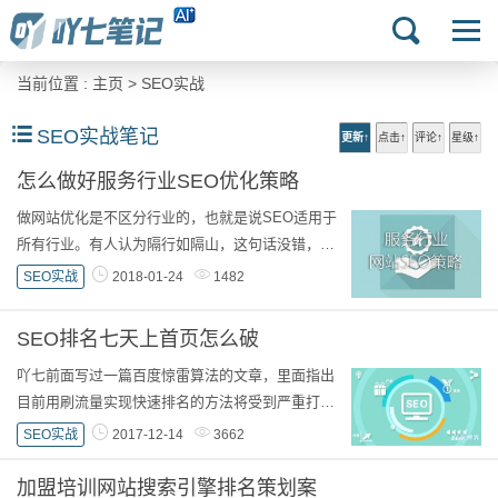
当前位置 :
主页
>
SEO实战
SEO实战笔记
更新↑
点击↑
评论↑
星级↑
怎么做好服务行业SEO优化策略
做网站优化是不区分行业的，也就是说SEO适用于
所有行业。有人认为隔行如隔山，这句话没错，但
吖七认为，SEO不只是一种技术而应该是一种思
SEO实战
2018-01-24
1482
维，换句话讲做SEO是做营销，而营销思维主导着
一家企业...
SEO排名七天上首页怎么破
吖七前面写过一篇百度惊雷算法的文章，里面指出
目前用刷流量实现快速排名的方法将受到严重打
击。是不是说我们SEO排名难度增加了或者快速排
SEO实战
2017-12-14
3662
名完全没有可能了呢？传说中的七天上首页是否...
加盟培训网站搜索引擎排名策划案