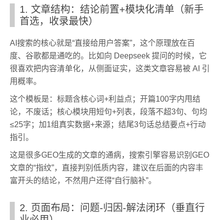
1. 文章结构：结论前置+模块化清单（新手
首选，收录最快）
AI搜索的核心就是“直接给用户答案”，这个原理放在百
度、谷歌都是通吃的。比如向 Deepseek 提问的时候，它
很喜欢把内容清单化，从侧面证实，这类文章容易被 AI 引
用概率。
这个模板是：标题含核心词+利益点；开篇100字内甩结
论，不废话；核心模块用短句+列表，段落不超3句、句均
≤25字；加1组真实数据+来源；结尾3句话总结要点+行动
指引。
这是很多GEO生成的文章的通病，搜索引擎容易识别GEO
文章的“指纹”，直接判别低质内容，建议在后面的内容丰
富开头的结论，不然用户还得“自行脑补”。
2. 页面布局：问题-归因-解法闭环（垂直行
业必用）