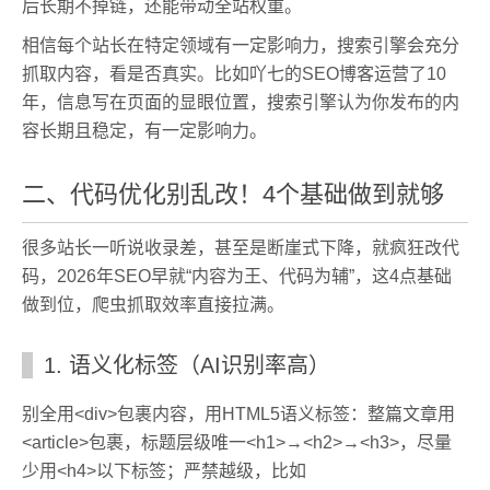
后长期不掉链，还能带动全站权重。
相信每个站长在特定领域有一定影响力，搜索引擎会充分
抓取内容，看是否真实。比如吖七的SEO博客运营了10
年，信息写在页面的显眼位置，搜索引擎认为你发布的内
容长期且稳定，有一定影响力。
二、代码优化别乱改！4个基础做到就够
很多站长一听说收录差，甚至是断崖式下降，就疯狂改代
码，2026年SEO早就“内容为王、代码为辅”，这4点基础
做到位，爬虫抓取效率直接拉满。
1. 语义化标签（AI识别率高）
别全用<div>包裹内容，用HTML5语义标签：整篇文章用
<article>包裹，标题层级唯一<h1>→<h2>→<h3>，尽量
少用<h4>以下标签；严禁越级，比如