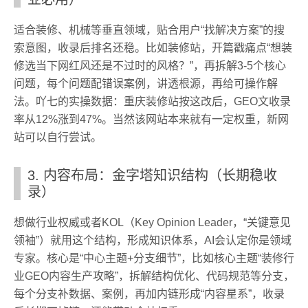
适合装修、机械等垂直领域，贴合用户“找解决方案”的搜
索意图，收录后排名还稳。比如装修站，开篇戳痛点“想装
修选当下网红风还是不过时的风格？”，再拆解3-5个核心
问题，每个问题配错误案例，讲透根源，再给可操作解
法。吖七的实操数据：重庆装修站按这改后，GEO文收录
率从12%涨到47%。当然该网站本来就有一定权重，新网
站可以自行尝试。
3. 内容布局：金字塔知识结构（长期稳收
录）
想做行业权威或者KOL（Key Opinion Leader，“
关键意见
领袖
”）就用这个结构，形成知识体系，AI会认定你是领域
专家。核心是“中心主题+分支细节”，比如核心主题“装修行
业GEO内容生产攻略”，拆解结构优化、代码规范等分支，
每个分支补数据、案例，再加内链形成“内容星系”，收录