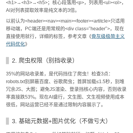
<h1>→<h3>→<h5>；核心段落用<p>，列表用<ul><ol>，
AI对列表提取效率是纯文本的3倍。
以前认为<header><nav><main><footer><artitcle>只适用
移动端，PC端还是用常规的<div class="header">，现在
直接使用就行，详细的标签，参考文章《
骨灰级极简主义
代码优化
》
2. 爬虫权限（别挡收录）
35%的网站收录差，是代码挡住了爬虫！检查3点：
robots.txt别屏蔽百度、谷歌爬虫；首屏加载≤1.5秒，别堆
冗余JS、大图；避免JS渲染、登录挡核心内容，否则收录
率直接跌53%。现在AI盛行，文生图、文生视频使用成本
很低，网站运营已经不是通过限制内容展示了。
3. 基础元数据+图片优化（不做亏大）