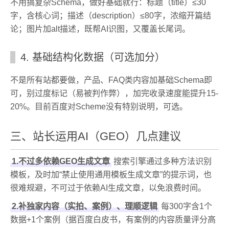
不用搞复杂Schema，做好基础就行：标题（title）≤30
字，含核心词；描述（description）≤80字，浓缩开篇结
论；图片加alt描述，既帮AI识图，又覆盖长尾词。
4. 基础结构化数据（可选加分）
不是所有站都要做，产品、FAQ类内容加基础Schema即
可，别过度标记（易被判作弊），加完收录速度能提升15-
20%。目前百度对Scheme没有特别说明，可选。
三、站长运用AI（GEO）几点建议
1.不过多依赖GEO生成文章
搜索引擎通过多种方法识别
模板，及时加“禁止使用通用模板生成文章”的提示词，也
很难规避，不可过于依赖AI生成文章，以免浪费时间。
2.补独家内容（实拍、案例）、理顺逻辑
每300字含1个
数据+1个案例（据百度白皮书，有案例的内容质量评分高