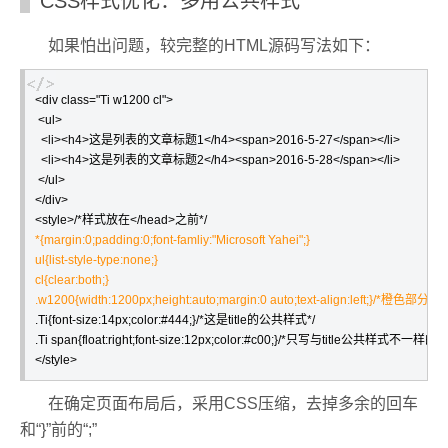
CSS样式优化：多用公共样式
如果怕出问题，较完整的HTML源码写法如下：
<div class="Ti w1200 cl">

 <ul>

  <li><h4>这是列表的文章标题1</h4><span>2016-5-27</span></li>

  <li><h4>这是列表的文章标题2</h4><span>2016-5-28</span></li>

 </ul>

</div>

*{margin:0;padding:0;font-famliy:"Microsoft Yahei";}

ul{list-style-type:none;}

cl{clear:both;}

.w1200{width:1200px;height:auto;margin:0 auto;text-align:left;}/*
.Ti{font-size:14px;color:#444;}/*这是title的公共样式*/

.Ti span{float:right;font-size:12px;color:#c00;}/*只写与title公共样式不一样的
</style>
在确定页面布局后，采用CSS压缩，去掉多余的回车
和“}”前的“;”