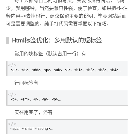
每个人都有自己的习惯写法，只要你觉得简洁，代码
少，就用哪种，当然要兼容性强，便于检查，如果把<!--注
释内容-->去掉也行，建议保留主要的说明，毕竟网站后面
可是需要调整的。纯手打代码需要掌握以下技巧。
Html标签优化：多用默认的短标签
常用的块标签（默认占用一行）有
<dl>、<dt>、<dd>、<p>、<ul>、<li>、<h1>、<h2>、<h3>、<h4>...
行间标签有
<b>、<em>、<i>、<a>、<b>...
实在用完了，还有
<span><small><strong>...