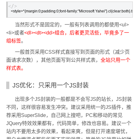
<style>*{margin:0;padding:0;font-family:"Microsoft Yahei"}.cl{clear:both}.title
当然形式不是固定的，一般有列表调用的都使用<ul>
<li>或者
<dl><dt><dd>组合，后者更灵活些，毕竟多了一
组标签
。
一般首页采用CSS样式直接写到页面的形式（减少页
面请求次数），其他页面写到公共样式表，
全站只用一个
样式表。
JS优化：只采用一个JS封装
出现多个JS封装的一般都是不会写JS的站长，JS封装
不同，这样很容易发生冲突。建议采用统一的JS插件，推
荐采用SuperSlide，自己网上搜吧，PC和移动的常见
JQuery特效效果都有，代码简单，修改也容易。建议一个
站内不要用太多的效果，看起来爽，但是打开速度堪忧，