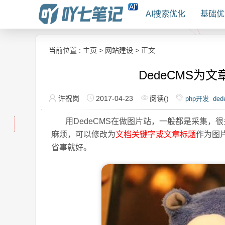
AI搜索优化
基础优
当前位置 :
主页
>
网站建设
> 正文
DedeCMS为
许祝岗
2017-04-23
阅读(
)
php开发
ded
用DedeCMS在做图片站，一般都是采集，很
麻烦，可以修改为
文档关键字或文章标题
作为图
省事就好。