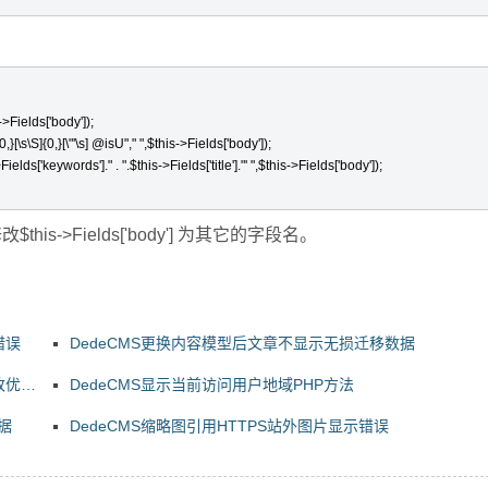
->Fields['body']);

}[\s\S]{0,}[\"'\s] @isU"," ",$this->Fields['body']);

lds['keywords']." . ".$this->Fields['title']."' ",$this->Fields['body']);

>Fields['body'] 为其它的字段名。
错误
DedeCMS更换内容模型后文章不显示无损迁移数据
改优化
DedeCMS显示当前访问用户地域PHP方法
据
DedeCMS缩略图引用HTTPS站外图片显示错误