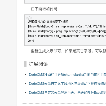
在下面增加代码
//替换图片Alt为文档关键字+标题

$this->Fields['body'] = str_ireplace(array('alt=""','alt=\'\''),'',$this
$this->Fields['body'] = preg_replace("@ [\s]{0,}alt[\s]{0,}=[\"'\s]{0,
$this->Fields['body'] = str_ireplace("<img " ,"<img alt='".$this->Fie
//end
重新生成文章即可，如果是其它字段，可以修改$this-
扩展阅读
DedeCMS移动栏目导航channelartlist判断当前栏目
DedeCMS表单自定义字段地区三级联动下拉选择修
版
DedeCMS自定义表单导出当天、两天的部分Excel数