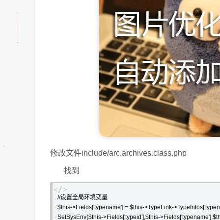
修改文件include/arc.archives.class.php
找到
//设置全局环境变量

$this->Fields['typename'] = $this->TypeLink->TypeInfos['typena
SetSysEnv($this->Fields['typeid'],$this->Fields['typename'],$this-