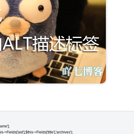
me'];

>Fields['aid'],$this->Fields['title'],'archives');