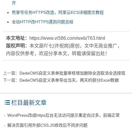
开
熊掌号任务HTTPS改造，阿里云ECS详细图文教程
全站HTTP改HTTPS遇到问题总结
本文地址：
https://www.vi586.com/web/763.html
版权声明：
本文是吖七(许祝岗)原创，文中无商业推广，
内容仅供参考，欢迎分享本文，转载请保留出处！
上一篇：
DedeCMS自定义表单批量审核增加删除全选取消全选按钮
下一篇：
DedeCMS自定义表单导出当天、两天的部分Excel数据
栏目最新文章
WordPress改成https后台无法访问提示重定向过多，前端正常
解决页面引用外部CSS,JS修改后不同步问题