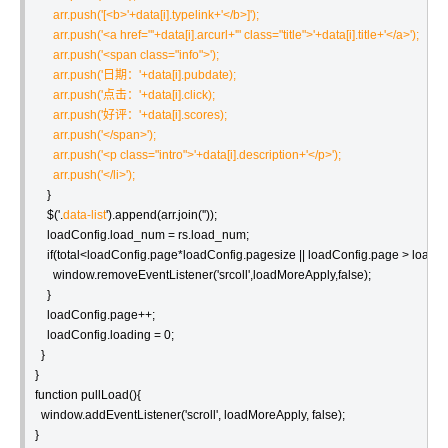
      arr.push('[<b>'+data[i].typelink+'</b>]');

      arr.push('<a href="'+data[i].arcurl+'" class="title">'+data[i].title+'</a>');

      arr.push('<span class="info">');

      arr.push('日期：'+data[i].pubdate);

      arr.push('点击：'+data[i].click);

      arr.push('好评：'+data[i].scores);

      arr.push('</span>');

      arr.push('<p class="intro">'+data[i].description+'</p>');

      arr.push('</li>');  
    }

    $('.
data-list
').append(arr.join(''));

    loadConfig.load_num = rs.load_num;

    if(total<loadConfig.page*loadConfig.pagesize || loadConfig.page > loadC
      window.removeEventListener('srcoll',loadMoreApply,false);

    }

    loadConfig.page++;

    loadConfig.loading = 0;

  }

}

function pullLoad(){

  window.addEventListener('scroll', loadMoreApply, false);

}
