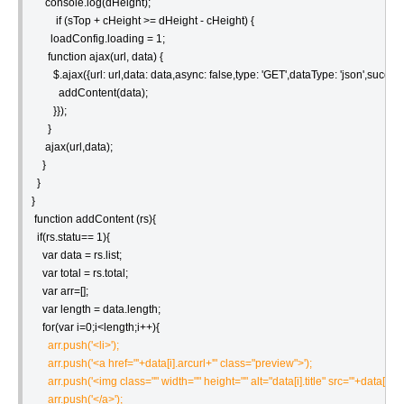
     console.log(dHeight);

         if (sTop + cHeight >= dHeight - cHeight) {

       loadConfig.loading = 1;

      function ajax(url, data) {

        $.ajax({url: url,data: data,async: false,type: 'GET',dataType: 'json',success
          addContent(data); 

        }});

      }

     ajax(url,data);

    }

  }

}

 function addContent (rs){

  if(rs.statu== 1){

    var data = rs.list;

    var total = rs.total;

    var arr=[];

    var length = data.length;

    for(var i=0;i<length;i++){
      arr.push('<li>');

      arr.push('<a href="'+data[i].arcurl+'" class="preview">');

      arr.push('<img class="" width="" height="" alt="data[i].title" src="'+data[i].pi
      arr.push('</a>');
