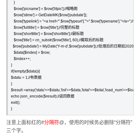
   }

   $row['picname'] = $row['litpic'];//缩略图

   $row['stime'] = GetDateMK($row['pubdate']);

   $row['typelink'] = "<a href='".$row['typeurl']."'>".$row['typename']."</a>";//分
   $row['fulltitle'] = $row['title'];//完整的标题

   $row['shorttitle'] = $row['shorttitle'];//副标题

   $row['title'] = cn_substr($row['title'], 60);//截取后的标题

  $row['pubdate'] = MyDate('Y-m-d',$row['pubdate']);//处理后的日期如2
   $data[$index] = $row;

   $index++;

}

if(!empty($data)){

$statu = 1;//有数据

}

$result =array('statu'=>$statu,'list'=>$data,'total'=>$total,'load_num'=>$load_
echo json_encode($result);//返回数据

exit();

}
注意上面标红的#
分隔符
@，使用的时候务必删除“分隔符”
三个字。