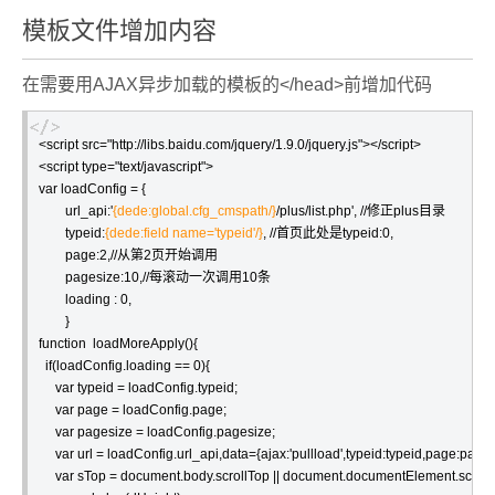
模板文件增加内容
在需要用AJAX异步加载的模板的</head>前增加代码
<script src="http://libs.baidu.com/jquery/1.9.0/jquery.js"></script>

<script type="text/javascript">

var loadConfig = {

        url_api:'
{dede:global.cfg_cmspath/}
/plus/list.php', //修正plus目录

        typeid:
{dede:field name='typeid'/}
, //首页此处是typeid:0,

        page:2,//从第2页开始调用

        pagesize:10,//每滚动一次调用10条

        loading : 0,

        }

function  loadMoreApply(){

  if(loadConfig.loading == 0){

     var typeid = loadConfig.typeid;

     var page = loadConfig.page;

     var pagesize = loadConfig.pagesize;

     var url = loadConfig.url_api,data={ajax:'pullload',typeid:typeid,page:page
     var sTop = document.body.scrollTop || document.documentElement.scrol