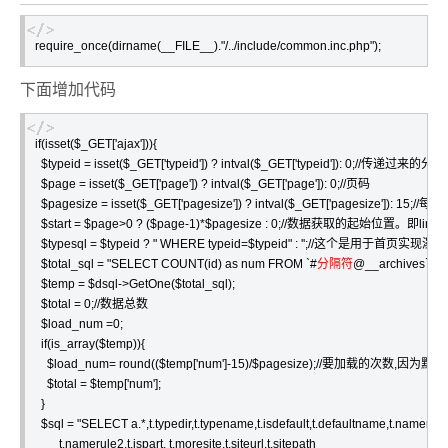
require_once(dirname(__FILE__)."/../include/common.inc.php");
下面增加代码
if(isset($_GET['ajax'])){

  $typeid = isset($_GET['typeid']) ? intval($_GET['typeid']): 0;//传递过来的分类I
  $page = isset($_GET['page']) ? intval($_GET['page']): 0;//页码

  $pagesize = isset($_GET['pagesize']) ? intval($_GET['pagesize
  $start = $page>0 ? ($page-1)*$pagesize : 0;//数据获取的起始位置。即
  $typesql = $typeid ? " WHERE typeid=$typeid" : ''
  $total_sql = "SELECT COUNT(id) as num FROM `#
分隔符
@__archives`  $ty
  $temp = $dsql->GetOne($total_sql);

  $total = 0;//数据总数

  $load_num =0;

  if(is_array($temp)){

    $load_num= round(($temp['num']-15)/$pagesize);//要加载的次数,因
    $total = $temp['num'];

  }

  $sql = "SELECT a.*,t.typedir,t.typename,t.isdefault,t.defaultname,t.namerule,
        t.namerule2,t.ispart, t.moresite,t.siteurl,t.sitepath
