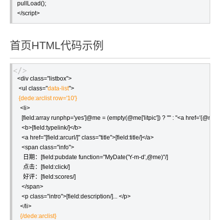
pullLoad();

</script>
首页HTML代码示例
<div class="listbox">

 <ul class="
data-list
">

  <li>

   [field:array runphp='yes']@me = (empty(@me['litpic']) ? "" : "<a href='{@me['arc
   <b>[field:typelink/]</b>

   <a href="[field:arcurl/]" class="title">[field:title/]</a>

   <span class="info">

    日期：[field:pubdate function="MyDate('Y-m-d',@me)"/] 

    点击：[field:click/] 

    好评：[field:scores/] 

   </span>

   <p class="intro">[field:description/]... </p>
