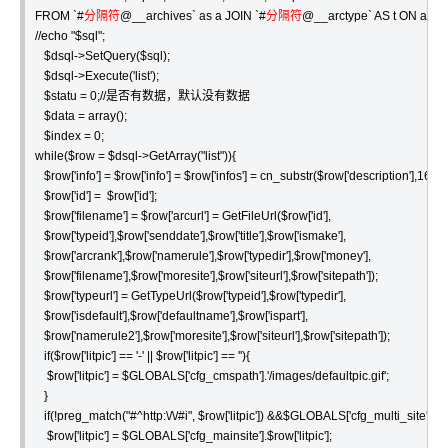
FROM `#
分隔符
@__archives` as a JOIN `#
分隔符
@__arctype` AS t ON a.type
//echo "$sql";

   $dsql->SetQuery($sql);

   $dsql->Execute('list');

   $statu = 0;//是否有数据，默认没有数据

   $data = array();

   $index = 0;

while($row = $dsql->GetArray("list")){

   $row['info'] = $row['info'] = $row['infos'] = cn_substr($row['description'],160);

   $row['id'] =  $row['id'];

   $row['filename'] = $row['arcurl'] = GetFileUrl($row['id'],

   $row['typeid'],$row['senddate'],$row['title'],$row['ismake'],

   $row['arcrank'],$row['namerule'],$row['typedir'],$row['money'],

   $row['filename'],$row['moresite'],$row['siteurl'],$row['sitepath']);

   $row['typeurl'] = GetTypeUrl($row['typeid'],$row['typedir'],

   $row['isdefault'],$row['defaultname'],$row['ispart'],

   $row['namerule2'],$row['moresite'],$row['siteurl'],$row['sitepath']);

   if($row['litpic'] == '-' || $row['litpic'] == ''){

    $row['litpic'] = $GLOBALS['cfg_cmspath'].'/images/defaultpic.gif';

   }

   if(!preg_match("#^http:\/\/#i", $row['litpic']) &&$GLOBALS['cfg_multi_site'] == '
    $row['litpic'] = $GLOBALS['cfg_mainsite'].$row['litpic'];
