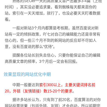
熟练的SEOer一天的高质量文章产出最多3-4篇（上班
时间），其实没必要追求量，看到蜘蛛每天都来逛你的
站，索引在一天天增加，就行了，也没必要天天盯着数据
看。
一般对新站3个月内都算是考核期，虽然百度说对新
站有一定的倾斜政策，吖七对自己的编辑能力还是非常有
信心的，但一些三个月不到的新网站的反应却不尽如人
意，没有百度说的那么“优待”。
提醒各位站长别失去信心，只要你能保证自己的编辑
高质量文章的频率，3个月后一定会有回报。
效果显现的网站优化中期
中期一般要达到
索引300以上，主要关键词排名前
20，外链（友情链接）数15-20个的要求
。
据许多站长认为，只有到了前20名，百度算法的对你
网站投票效果（包括外链、友链）才会启动，所以前期完