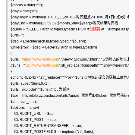
$month = date("m");

$day = date("d");

$dayBegin = mktime(0,0,0,11,11,2018);//时间起点2018年1月1日0点0
$dayEnd = mktime(23,59,59,$month,$day,$year);//当天结束时间戳 

$query = "SELECT arch.id,types.typedir FROM #
分隔符
@__arctype as types 
$urls="";

$dsql->Execute('arch.id,types.typedir',$query);

while($row = $dsql->GetArray('arch.id,types.typedir'))

{

$urls.="
https://www.vi586.com
"."/view-".$row[id].".html".",";//伪静态的
//$urls.="
http://www.vi586.com
".str_replace("{cmspath}","",$row['typedir
}

echo "URLs:<br>".str_replace(",","<br>",$urls);//为保证提交的链接正确
$urls=substr($urls,0,-1);

$urls= explode(",",$urls);//以 , 为断词

$api = 'http://data.zz.baidu.com/urls?appid=熊掌号ID&token=熊掌号秘钥&type=
$ch = curl_init();

$options =  array(

    CURLOPT_URL => $api,

    CURLOPT_POST => true,

    CURLOPT_RETURNTRANSFER => true,

    CURLOPT_POSTFIELDS => implode("\n", $urls),
