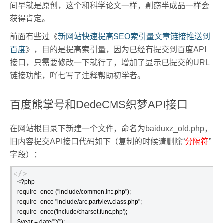
间早就是原创，这个和科学论文一样，剽窃半成品一样会
获得肯定。
前面有些过《
新网站快速提高SEO索引量文章链接推送到
百度
》，目的是提高索引量，因为已经有提交到百度API
接口，只需要修改一下就行了，增加了显示已提交的URL
链接功能，吖七写了注释帮助初学者。
百度熊掌号和DedeCMS织梦API接口
在网站根目录下新建一个文件，命名为baiduxz_old.php，
旧内容提交API接口代码如下（复制的时候请删除“
分隔符
”
字段）：
<?php

require_once ("include/common.inc.php");

require_once "include/arc.partview.class.php";

require_once('include/charset.func.php');

$year = date("Y");
