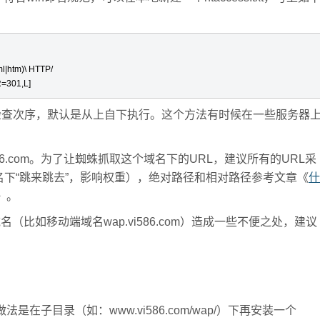
|htm)\ HTTP/

R=301,L]
查次序，默认是从上自下执行。这个方法有时候在一些服务器
6.com。为了让蜘蛛抓取这个域名下的URL，建议所有的URL采
下“跳来跳去”，影响权重），绝对路径和相对路径参考文章《
什
》。
名（比如移动端域名wap.vi586.com）造成一些不便之处，建议
目录（如：www.vi586.com/wap/）下再安装一个