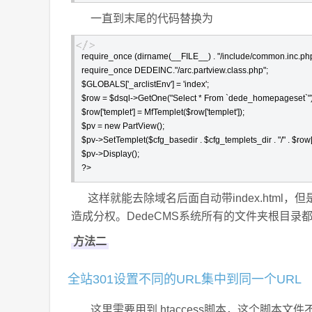
一直到末尾的代码替换为
require_once (dirname(__FILE__) . "/include/common.inc.php"
require_once DEDEINC."/arc.partview.class.php";

$GLOBALS['_arclistEnv'] = 'index';

$row = $dsql->GetOne("Select * From `dede_homepageset`");
$row['templet'] = MfTemplet($row['templet']);

$pv = new PartView();

$pv->SetTemplet($cfg_basedir . $cfg_templets_dir . "/" . $row['t
$pv->Display();

?>
这样就能去除域名后面自动带index.html，但是
造成分权。DedeCMS系统所有的文件夹根目录都可以
方法二
全站301设置不同的URL集中到同一个URL
这里需要用到.htaccess脚本，这个脚本文件不符