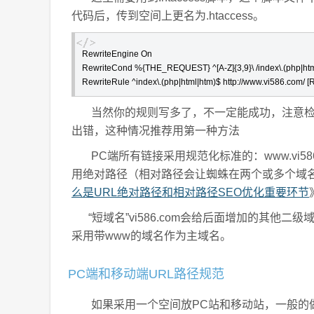
代码后，传到空间上更名为.htaccess。
RewriteEngine On

RewriteCond %{THE_REQUEST} ^[A-Z]{3,9}\ /index\.(php|html
RewriteRule ^index\.(php|html|htm)$ http://www.vi586.com/ [
当然你的规则写多了，不一定能成功，注意检
出错，这种情况推荐用第一种方法
PC端所有链接采用规范化标准的：www.vi58
用绝对路径（相对路径会让蜘蛛在两个或多个域名
么是URL绝对路径和相对路径SEO优化重要环节
“短域名”vi586.com会给后面增加的其他二级域
采用带www的域名作为主域名。
PC端和移动端URL路径规范
如果采用一个空间放PC站和移动站，一般的做法是在子