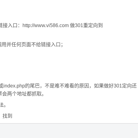
tp://www.vi586.com 做301重定向到
里面禁止调用并任何页面不给链接入口；
或index.php的尾巴，不是难不难看的原因，如果做好301定向还
擎会两个地址都抓取。
方法。
，找到