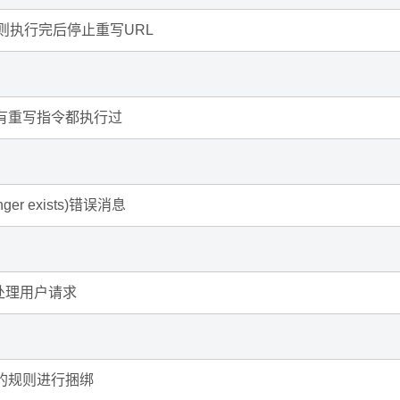
条规则执行完后停止重写URL
所有重写指令都执行过
er exists)错误消息
块处理用户请求
面的规则进行捆绑