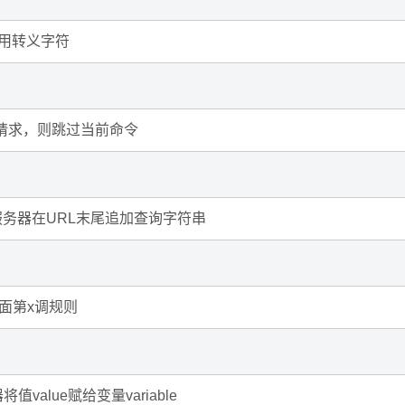
禁用转义字符
部子请求，则跳过当前命令
: 命令服务器在URL末尾追加查询字符串
后面第x调规则
器将值value赋给变量variable