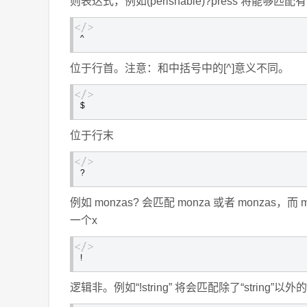
则表达式，例如(perishable)?press 将能够匹配有
^
位于行首。注意：和中括号中的[^]意义不同。
$
位于行末
?
例如 monzas? 会匹配 monza 或者 monzas，而 
一个x
!
逻辑非。例如“!string” 将会匹配除了“string”