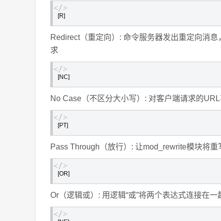
[R]
Redirect（重定向）: 命令服务器发出重定向消息，以
求
[NC]
No Case（不区分大小写）: 对客户端请求的U
[PT]
Pass Through（放行）: 让mod_rewrite
[OR]
Or（逻辑或）: 用逻辑“或”将两个表达式连接在