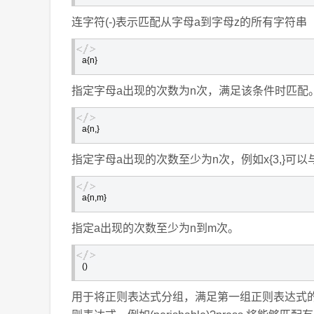
连字符(-)表示匹配从字母a到字母z的所有字符串
a{n}
指定字母a出现的次数为n次，满足该条件时匹配。例
a{n,}
指定字母a出现的次数至少为n次，例如x{3,}可以与
a{n,m}
指定a出现的次数至少为n到m次。
()
用于将正则表达式分组，满足第一组正则表达式的