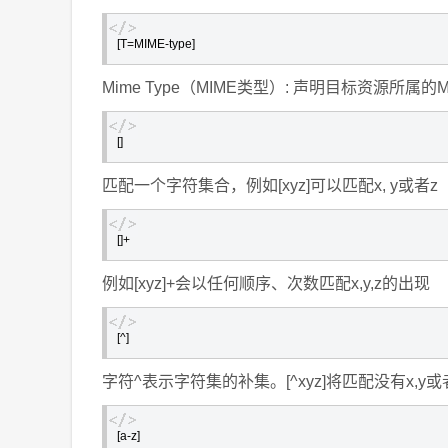
[T=MIME-type]
Mime Type（MIME类型）: 声明目标资源所属的
[]
匹配一个字符集合，例如[xyz]可以匹配x, y或者z
[]+
例如[xyz]+会以任何顺序、次数匹配x,y,z的出现
[^]
字符^表示字符集的补集。[^xyz]将匹配没有x,y
[a-z]