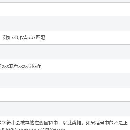
如x{3}仅与xxx匹配
xxx或者xxxx等匹配
字符串会被存储在变量$1中，以此类推。如果括号中的不是正