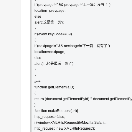
if (prevpage!='' && prevpage!='上一篇：没有了 ')

location=prevpage;

else

alert('这是第一页');

}

if (event.keyCode==39)

{

if (nextpage!='' && nextpage!='下一篇：没有了 ')

location=nextpage;

else

alert('已经是最后一页了');

}

}

//-->

function getElement(aID)

{

return (document.getElementById) ? document.getElementById
}

function makeRequest(url){

http_request=false;

if(window.XMLHttpRequest){//Mozilla,Safari,...

http_request=new XMLHttpRequest();
