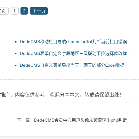
2页
1
2
下一页
DedeCMS移动栏目导航channelartlist判断当前栏目错误
DedeCMS表单自定义字段地区三级联动下拉选择修改优化
版
DedeCMS自定义表单导出当天、两天的部分Excel数据
业推广，内容仅供参考，欢迎分享本文，转载请保留出处！
下一篇：
DedeCMS会员中心用户头像未设置输出php判断