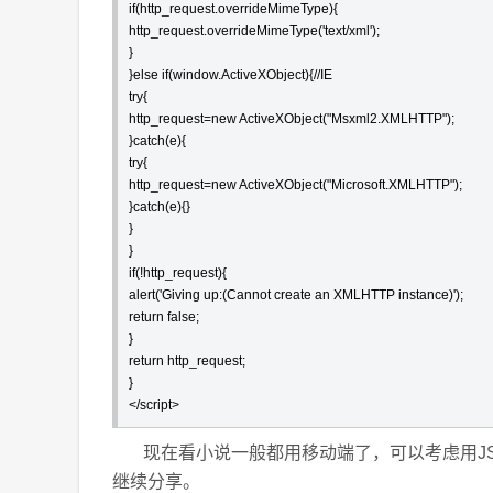
if(http_request.overrideMimeType){

http_request.overrideMimeType('text/xml');

}

}else if(window.ActiveXObject){//IE

try{

http_request=new ActiveXObject("Msxml2.XMLHTTP");

}catch(e){

try{

http_request=new ActiveXObject("Microsoft.XMLHTTP");

}catch(e){}

}

}

if(!http_request){

alert('Giving up:(Cannot create an XMLHTTP instance)');

return false;

}

return http_request;

}

</script>  
现在看小说一般都用移动端了，可以考虑用JS
继续分享。