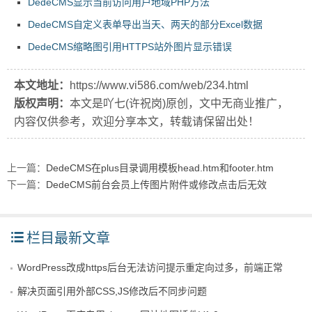
DedeCMS显示当前访问用户地域PHP方法
DedeCMS自定义表单导出当天、两天的部分Excel数据
DedeCMS缩略图引用HTTPS站外图片显示错误
本文地址：
https://www.vi586.com/web/234.html
版权声明：
本文是吖七(许祝岗)原创，文中无商业推广，
内容仅供参考，欢迎分享本文，转载请保留出处！
上一篇：
DedeCMS在plus目录调用模板head.htm和footer.htm
下一篇：
DedeCMS前台会员上传图片附件或修改点击后无效
栏目最新文章
WordPress改成https后台无法访问提示重定向过多，前端正常
解决页面引用外部CSS,JS修改后不同步问题