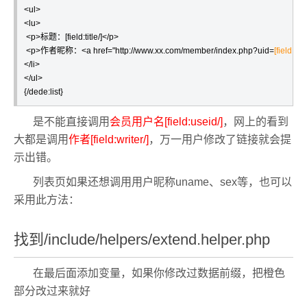
<ul>

<lu>

 <p>标题：[field:title/]</p>

 <p>作者昵称：<a href="http://www.xx.com/member/index.php?uid=
[field:use
</li>

</ul>

{/dede:list}
是不能直接调用
会员用户名[field:useid/]
，网上的看到
大都是调用
作者[field:writer/]
，万一用户修改了链接就会提
示出错。
列表页如果还想调用用户昵称uname、sex等，也可以
采用此方法：
找到/include/helpers/extend.helper.php
在最后面添加变量，如果你修改过数据前缀，把橙色
部分改过来就好