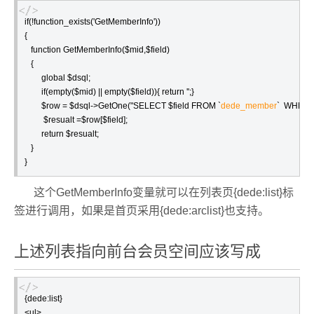
if(!function_exists('GetMemberInfo'))

{

   function GetMemberInfo($mid,$field)

   {

        global $dsql;

        if(empty($mid) || empty($field)){ return '';}

        $row = $dsql->GetOne("SELECT $field FROM `
dede_member
`  WHERE 
         $resualt =$row[$field];

        return $resualt;

   }

}
这个GetMemberInfo变量就可以在列表页{dede:list}标
签进行调用，如果是首页采用{dede:arclist}也支持。
上述列表指向前台会员空间应该写成
{dede:list}

<ul>
