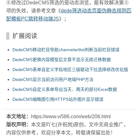
⑥修改过DedeCMS筛选的是动态浏览，能有效解决第⑤
项的失效，请参考文章《
dede筛选动态页面伪静态规则匹
配模板PC跳转移动端JS
》；
扩展阅读
DedeCMS移动栏目导航channelartlist判断当前栏目错误
DedeCMS更换内容模型后文章不显示无损迁移数据
DedeCMS表单自定义字段地区三级联动下拉选择修改优化版
DedeCMS显示当前访问用户地域PHP方法
DedeCMS自定义表单导出当天、两天的部分Excel数据
DedeCMS缩略图引用HTTPS站外图片显示错误
本文地址：
https://www.vi586.com/web/206.html
版权声明：
本文是吖七(许祝岗)原创，文中无商业推广，
内容仅供参考，欢迎分享本文，转载请保留出处！