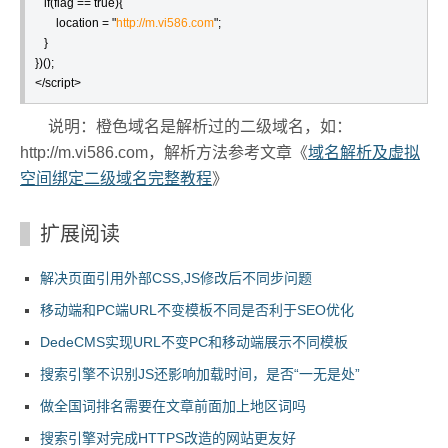
   if(flag == true){

       location = "
http://m.vi586.com
";

   }

})();

</script>
说明：橙色域名是解析过的二级域名，如：
http://m.vi586.com，解析方法参考文章《
域名解析及虚拟
空间绑定二级域名完整教程
》
扩展阅读
解决页面引用外部CSS,JS修改后不同步问题
移动端和PC端URL不变模板不同是否利于SEO优化
DedeCMS实现URL不变PC和移动端展示不同模板
搜索引擎不识别JS还影响加载时间，是否“一无是处”
做全国词排名需要在文章前面加上地区词吗
搜索引擎对完成HTTPS改造的网站更友好