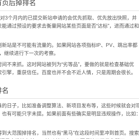
首页后掉排名
，对3个月内的已提交新站申请的会优先抓取、优先放出快照，并
能通过预设的要求去衡量网站某些页面是否“达标”，进而通过和
新站是不可能有流量的。如果网站各项指标IP、PV、跳出率都
间，继续进行下一次的考察。
间不来抓。这时网站被列为“劣等品”，要做的就是检查基础优
索引擎，重获信任。百度也并不会不近人情，只是周期会很长。
排名
殊的日子，比如准备调整算法、新项目发布等，这些时候就会对
，也有可能只字未提。如果前面有些确实是明显违规操作，比如
到大范围掉排名，当然也有“黑马”在这段时间里冲到首页。搜索