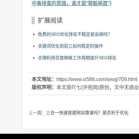
中毒排查的思路，谁才是“罪魁祸首”
》
扩展阅读
免费的SEO优化排名不稳定是诟病吗？
关键词优化到前三如何稳定的操作
合理利用百度蜘蛛工作周期提升SEO排名
本文地址：
https://www.vi586.com/seojj/709.html
版权声明：
本文是吖七(许祝岗)原创，文中无商
上一篇：
三合一快速搭建网站靠谱吗？是否利于优化